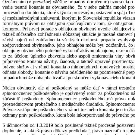
Oznámením (v prevažnej väčšine prípadov doručením) uznesenia o v
vedie trestné konanie na obvineného, čo v sebe zahŕňa mnohé pr
procesného donútenia, ktoré s týmto procesným postavením spája Tr
aj medzinárodnými zmluvami, ktorými je Slovenská republika viaza
formálnym právom na obhajobu spočívajúcim v tom, že obhajobou
komorou. Pri prvej porade s obhajcom obvinený uvedie obhajcovi zá
taktiež súčasného zohľadnenia dôkaznej situácie je možné stanoviť
závisí najmä od zohľadnenia všetkých okolností prípadu vyplývaj
zodpovednosti obvineného, jeho obhajoba môže byť zdržanlivá, čo 
obhajoby obvineného potrebné vykonať aktívnu obhajobu, okrem účast
to za účelom úplného zbavenia alebo aspoň zmiernenia viny ob
prípravného konania návrhy, žiadosti, a taktiež opravné prostrie
právne služby aj v rámci konania o mimoriadnych opravných prostrie
odňatia slobody, konanie o návrhu odsúdeného na podmienečné prepus
prípadoch môže obhajoba trvať aj po skončení vykonávacieho konania
Nielen obvinený, ale aj poškodený sa môže dať v rámci trestné
splnomocnenec poškodeného je oprávnený robiť za poškodeného návr
zúčastniť poškodený. Splnomocnenec poškodeného má právo upla
prostredníctvom probačného a mediačného úradníka. Splnomocnenec 
Právne zastúpenie poškodeného v rámci trestného konania je o to žia
ochrany práv poškodeného, ktorá bola inkorporovaná do právneho po
S účinnosťou od 1.3.2019 bolo posilnené taktiež procesné postaven
doplnenie, a taktiež právo dôkazy predkladať, právo nazerať do spis