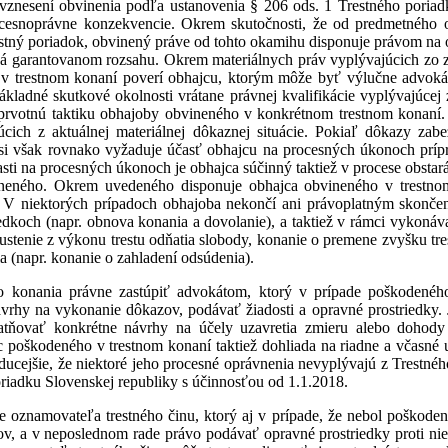
znesení obvinenia podľa ustanovenia § 206 ods. 1 Trestného poriadku
ocesnoprávne konzekvencie. Okrem skutočnosti, že od predmetného o
estný poriadok, obvinený práve od tohto okamihu disponuje právom na
ná garantovanom rozsahu. Okrem materiálnych práv vyplývajúcich zo z
 v trestnom konaní poverí obhajcu, ktorým môže byť výlučne advok
kladné skutkové okolnosti vrátane právnej kvalifikácie vyplývajúcej
 prvotnú taktiku obhajoby obvineného v konkrétnom trestnom konaní.
úcich z aktuálnej materiálnej dôkaznej situácie. Pokiaľ dôkazy zab
si však rovnako vyžaduje účasť obhajcu na procesných úkonoch prípr
i na procesných úkonoch je obhajca súčinný taktiež v procese obstará
vineného. Okrem uvedeného disponuje obhajca obvineného v trestn
dky. V niektorých prípadoch obhajoba nekončí ani právoplatným skonč
dkoch (napr. obnova konania a dovolanie), a taktiež v rámci vykonáva
tenie z výkonu trestu odňatia slobody, konanie o premene zvyšku tres
 (napr. konanie o zahladení odsúdenia).
ho konania právne zastúpiť advokátom, ktorý v prípade poškodené
hy na vykonanie dôkazov, podávať žiadosti a opravné prostriedky. J
tňovať konkrétne návrhy na účely uzavretia zmieru alebo dohody
poškodeného v trestnom konaní taktiež dohliada na riadne a včasné 
ducejšie, že niektoré jeho procesné oprávnenia nevyplývajú z Trestného
riadku Slovenskej republiky s účinnosťou od 1.1.2018.
ie oznamovateľa trestného činu, ktorý aj v prípade, že nebol poškod
ov, a v neposlednom rade právo podávať opravné prostriedky proti nie