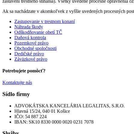
zastavení trestného stíhania). Všetky uvedené procesné oprávnenia 
Ak sa nachádzate v akomkoľvek z vyššie uvedených procesných posta
Zastupovanie v trestnom konaní
Náhrada škody
Odškodňovanie obetí TČ
Daňová kontrola
Pozemkové právo
Obchodné spoločnosti
Dedičské právo
Záväzkové právo
Potrebujete pomôcť?
Kontaktujte nás
Sídlo firmy
ADVOKÁTSKA KANCELÁRIA LEGALITAS, S.R.O.
Hlavná 15/24, 040 01 Košice
IČO:
54 887 224
IBAN:
SK10 8330 0000 0020 0231 7078
Služby