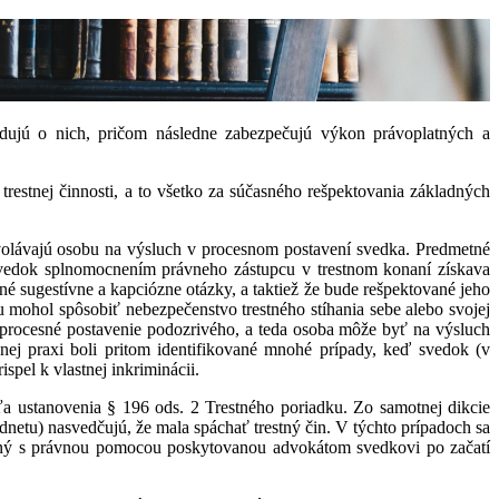
odujú o nich, pričom následne zabezpečujú výkon právoplatných a
 trestnej činnosti, a to všetko za súčasného rešpektovania základných
dvolávajú osobu na výsluch v procesnom postavení svedka. Predmetné
Svedok splnomocnením právneho zástupcu v trestnom konaní získava
 sugestívne a kapciózne otázky, a taktiež že bude rešpektované jeho
mohol spôsobiť nebezpečenstvo trestného stíhania sebe alebo svojej
 procesné postavenie podozrivého, a teda osoba môže byť na výsluch
nej praxi boli pritom identifikované mnohé prípady, keď svedok (v
pel k vlastnej inkriminácii.
a ustanovenia § 196 ods. 2 Trestného poriadku. Zo samotnej dikcie
netu) nasvedčujú, že mala spáchať trestný čin. V týchto prípadoch sa
ožný s právnou pomocou poskytovanou advokátom svedkovi po začatí