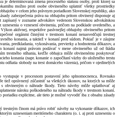
 je determinovaná zmena procesného statusu osoby, proti ktorej sa
kamihu možno proti osobe obvineného uplatniť všetky prostriedky
 obhajobu v celom jeho právnym poriadkom Slovenskej republiky, ako
ásady zabezpečenia práva na obhajobu pritom obvinený disponuje aj
át zapísaný v zozname advokátov vedenom Slovenskou advokátskou
 z uznesenia o vznesení obvinenia, pričom na podklade uvedeného, a
 Výkon aktívnej, respektíve pasívnejšej obhajoby obvineného pritom
ezpečené orgánmi činnými v trestnom konaní nenasvedčujú trestnej
avného konania, a taktiež v konaní pred súdom. Pokiaľ je v záujme
vania, predkladania, vykonávania, previerky a hodnotenia dôkazov, a
om konaní najmä právom podávať v mene obvineného už od štádia
ením trestného stíhania, keďže obhajca môže obvinenému poskytovať
cieho konania (napr. konanie o započítaní väzby do uloženého trestu
tu odňatia slobody na trest domáceho väzenia), pričom v ojedinelých
ho vystupuje v procesnom postavení jeho splnomocnenca. Rovnako
e tiež oprávnený zúčastniť sa všetkých úkonov, na ktorých sa môže
 s obvineným o náhrade škody. Tieto návrhy môže uplatňovať aj
uplatnenie nároku poškodeného na náhradu škody v trestnom konaní.
 poriadku explicitne, ale tieto je možné vyvodiť iba z obsahu zásady
ený trestným činom má právo robiť návrhy na vykonanie dôkazov, ich
ktorým uzneseniam meritórneho charakteru (o. i. aj proti uzneseniu o