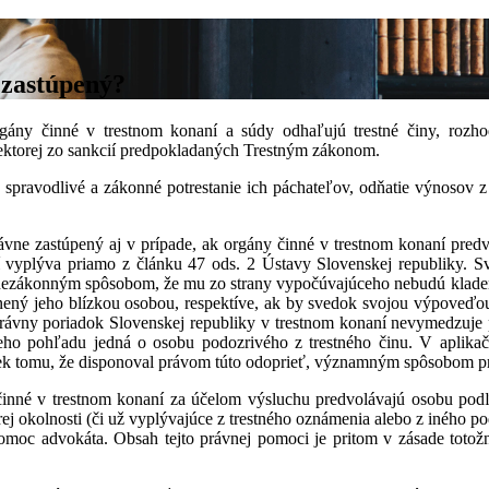
 zastúpený?
gány činné v trestnom konaní a súdy odhaľujú trestné činy, rozh
iektorej zo sankcií predpokladaných Trestným zákonom.
, spravodlivé a zákonné potrestanie ich páchateľov, odňatie výnosov z
právne zastúpený aj v prípade, ak orgány činné v trestnom konaní pre
í vyplýva priamo z článku 47 ods. 2 Ústavy Slovenskej republiky. 
 nezákonným spôsobom, že mu zo strany vypočúvajúceho nebudú kladené
nený jeho blízkou osobou, respektíve, ak by svedok svojou výpoveďou 
právny poriadok Slovenskej republiky v trestnom konaní nevymedzuje
eho pohľadu jedná o osobu podozrivého z trestného činu. V aplikač
ek tomu, že disponoval právom túto odoprieť, významným spôsobom pris
 činné v trestnom konaní za účelom výsluchu predvolávajú osobu podľ
j okolnosti (či už vyplývajúce z trestného oznámenia alebo z iného pod
omoc advokáta. Obsah tejto právnej pomoci je pritom v zásade tot