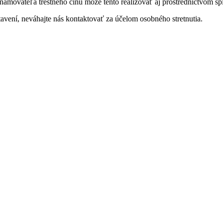
oznamovateľa trestného činu môže tento realizovať aj prostredníctvom
vení, neváhajte nás kontaktovať za účelom osobného stretnutia.