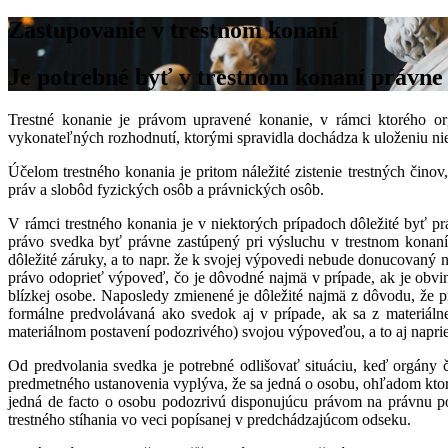
Zastupovanie v trestnom konaní
Je potrebné byť v trestnom konaní právne
Trestné konanie je právom upravené konanie, v rámci ktorého or
vykonateľných rozhodnutí, ktorými spravidla dochádza k uloženiu n
Účelom trestného konania je pritom náležité zistenie trestných činov
práv a slobôd fyzických osôb a právnických osôb.
V rámci trestného konania je v niektorých prípadoch dôležité byť 
právo svedka byť právne zastúpený pri výsluchu v trestnom konan
dôležité záruky, a to napr. že k svojej výpovedi nebude donucovaný
právo odoprieť výpoveď, čo je dôvodné najmä v prípade, ak je obvi
blízkej osobe. Naposledy zmienené je dôležité najmä z dôvodu, že 
formálne predvolávaná ako svedok aj v prípade, ak sa z materiáln
materiálnom postavení podozrivého) svojou výpoveďou, a to aj napri
Od predvolania svedka je potrebné odlišovať situáciu, keď orgány
predmetného ustanovenia vyplýva, že sa jedná o osobu, ohľadom ktore
jedná de facto o osobu podozrivú disponujúcu právom na právnu p
trestného stíhania vo veci popísanej v predchádzajúcom odseku.