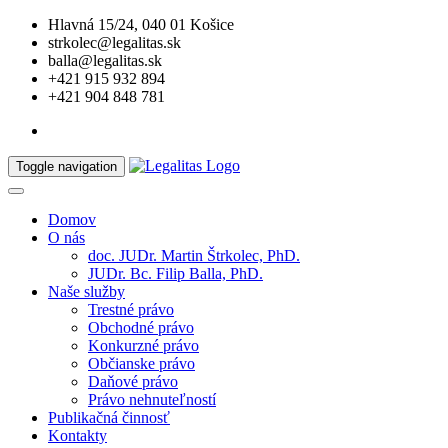
Hlavná 15/24, 040 01 Košice
strkolec@legalitas.sk
balla@legalitas.sk
+421 915 932 894
+421 904 848 781
Toggle navigation
Domov
O nás
doc. JUDr. Martin Štrkolec, PhD.
JUDr. Bc. Filip Balla, PhD.
Naše služby
Trestné právo
Obchodné právo
Konkurzné právo
Občianske právo
Daňové právo
Právo nehnuteľností
Publikačná činnosť
Kontakty